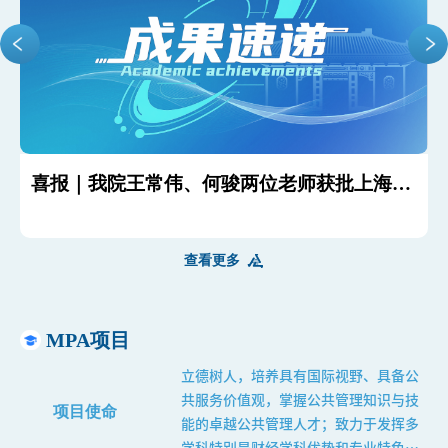
喜报｜我院王常伟、何骏两位老师获批上海市
成果速递 | 学院刘乃全教授相关成果被新华文
成果速递 | 学院张锦华教授团队合作的论文在
成果速递 | 学院吴方卫教授团队合作的论文在
社科规划专项课题
摘全文转载
权威期刊《中国农村经济》发表
《Economic Modelling》发表
查看更多
MPA项目
立德树人，培养具有国际视野、具备公
共服务价值观，掌握公共管理知识与技
项目使命
能的卓越公共管理人才；致力于发挥多