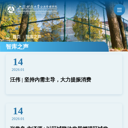
导航
首页
/
智库之声
学院概况
智库之声
14
人才培养
2026.01
汪伟 | 坚持内需主导，大力提振消费
MPA
科学研究
14
教职员工
2026.01