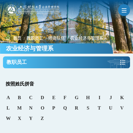
导航
首页
/
教职员工
/
师资队伍
/
农业经济与管理系
学院概况
农业经济与管理系
教职员工
人才培养
按照姓氏拼音
科学研究
A
B
C
D
E
F
G
H
I
J
K
教职员工
L
M
N
O
P
Q
R
S
T
U
V
W
X
Y
Z
学生发展